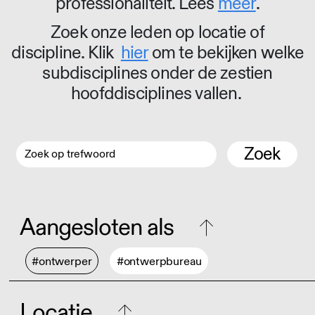
professionaliteit. Lees
meer
.
Zoek onze leden op locatie of
discipline. Klik
hier
om te bekijken welke
subdisciplines onder de zestien
hoofddisciplines vallen.
Zoek
Aangesloten als
#ontwerper
#ontwerpbureau
Locatie