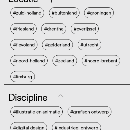
#zuid-holland
#buitenland
#groningen
#friesland
#drenthe
#overijssel
#flevoland
#gelderland
#utrecht
#noord-holland
#zeeland
#noord-brabant
#limburg
Discipline
#illustratie en animatie
#grafisch ontwerp
#digital design
#industrieel ontwerp