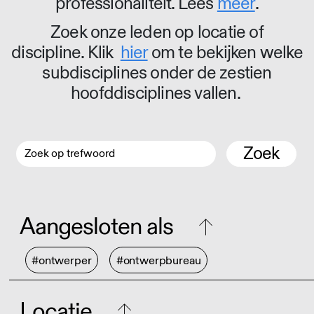
professionaliteit. Lees
meer
.
Zoek onze leden op locatie of
discipline. Klik
hier
om te bekijken welke
subdisciplines onder de zestien
hoofddisciplines vallen.
Zoek
Aangesloten als
#ontwerper
#ontwerpbureau
Locatie