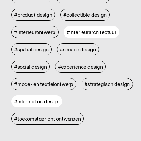
#product design
#collectible design
#interieurontwerp
#interieurarchitectuur
#spatial design
#service design
#social design
#experience design
#mode- en textielontwerp
#strategisch design
#information design
#toekomstgericht ontwerpen