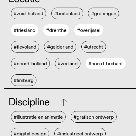
#zuid-holland
#buitenland
#groningen
#friesland
#drenthe
#overijssel
#flevoland
#gelderland
#utrecht
#noord-holland
#zeeland
#noord-brabant
#limburg
Discipline
#illustratie en animatie
#grafisch ontwerp
#digital design
#industrieel ontwerp