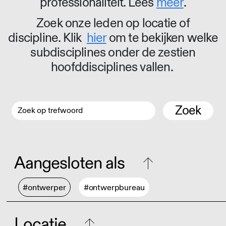
professionaliteit. Lees
meer
.
Zoek onze leden op locatie of
discipline. Klik
hier
om te bekijken welke
subdisciplines onder de zestien
hoofddisciplines vallen.
Zoek
Aangesloten als
#ontwerper
#ontwerpbureau
Locatie