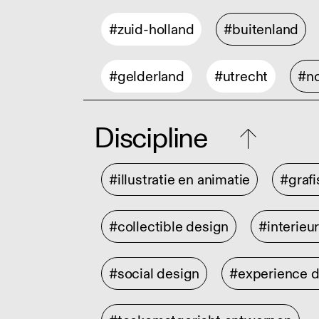
#zuid-holland
#buitenland
#gelderland
#utrecht
#no
Discipline
#illustratie en animatie
#graf
#collectible design
#interieu
#social design
#experience 