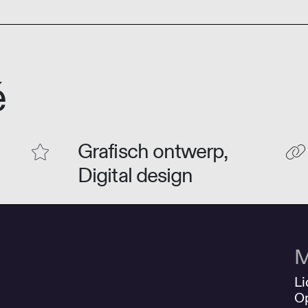
é
Grafisch ontwerp,
Digital design
M
Li
O