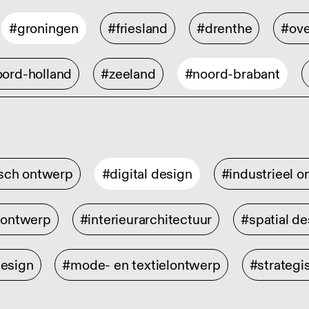
#groningen
#friesland
#drenthe
#ove
ord-holland
#zeeland
#noord-brabant
isch ontwerp
#digital design
#industrieel 
rontwerp
#interieurarchitectuur
#spatial de
design
#mode- en textielontwerp
#strategi