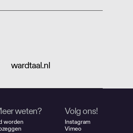
wardtaal.nl
eer weten?
Volg ons!
d worden
Instagram
pzeggen
Vimeo