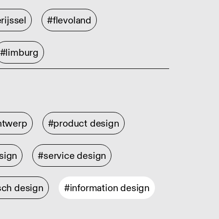
rijssel
#flevoland
#limburg
ontwerp
#product design
sign
#service design
sch design
#information design