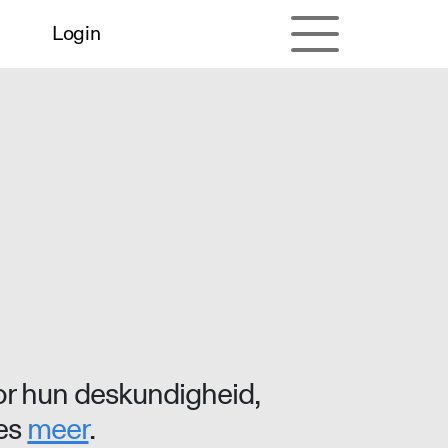
Login
r hun deskundigheid,
ees
meer
.