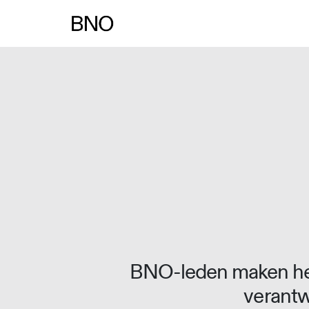
Overslaan naar inhoud
BNO-leden maken het
verantw