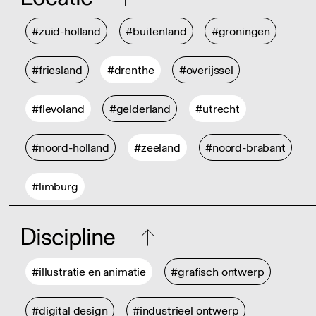
#zuid-holland
#buitenland
#groningen
#friesland
#drenthe
#overijssel
#flevoland
#gelderland
#utrecht
#noord-holland
#zeeland
#noord-brabant
#limburg
Discipline
#illustratie en animatie
#grafisch ontwerp
#digital design
#industrieel ontwerp