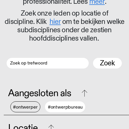
professionaliteit. Lees
meer
.
Zoek onze leden op locatie of
discipline. Klik
hier
om te bekijken welke
subdisciplines onder de zestien
hoofddisciplines vallen.
Zoek
Aangesloten als
#ontwerper
#ontwerpbureau
Locatie