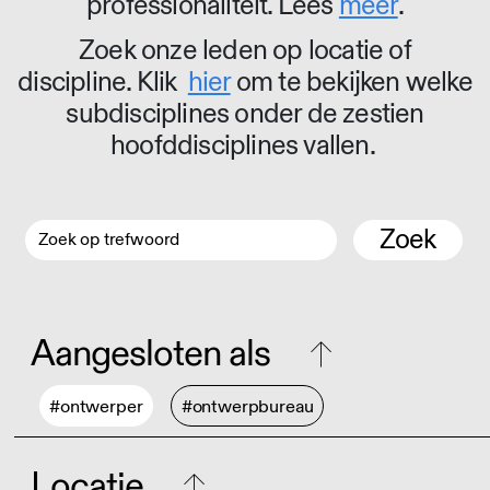
professionaliteit. Lees
meer
.
Zoek onze leden op locatie of
discipline. Klik
hier
om te bekijken welke
subdisciplines onder de zestien
hoofddisciplines vallen.
Zoek
Aangesloten als
#ontwerper
#ontwerpbureau
Locatie