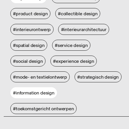
#product design
#collectible design
#interieurontwerp
#interieurarchitectuur
#spatial design
#service design
#social design
#experience design
#mode- en textielontwerp
#strategisch design
#information design
#toekomstgericht ontwerpen