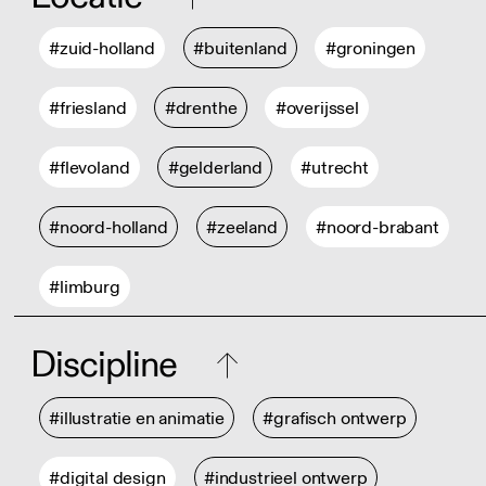
#zuid-holland
#buitenland
#groningen
#friesland
#drenthe
#overijssel
#flevoland
#gelderland
#utrecht
#noord-holland
#zeeland
#noord-brabant
#limburg
Discipline
#illustratie en animatie
#grafisch ontwerp
#digital design
#industrieel ontwerp