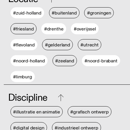
#zuid-holland
#buitenland
#groningen
#friesland
#drenthe
#overijssel
#flevoland
#gelderland
#utrecht
#noord-holland
#zeeland
#noord-brabant
#limburg
Discipline
#illustratie en animatie
#grafisch ontwerp
#digital design
#industrieel ontwerp