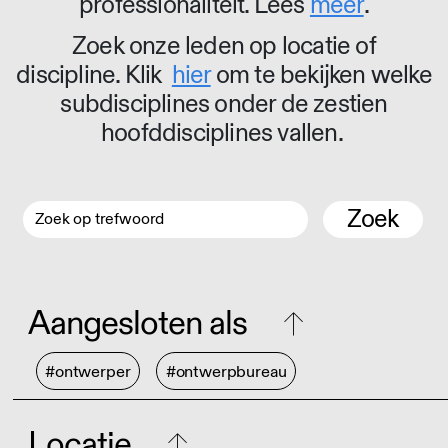
professionaliteit. Lees
meer
.
Zoek onze leden op locatie of
discipline. Klik
hier
om te bekijken welke
subdisciplines onder de zestien
hoofddisciplines vallen.
Zoek
Aangesloten als
#ontwerper
#ontwerpbureau
Locatie