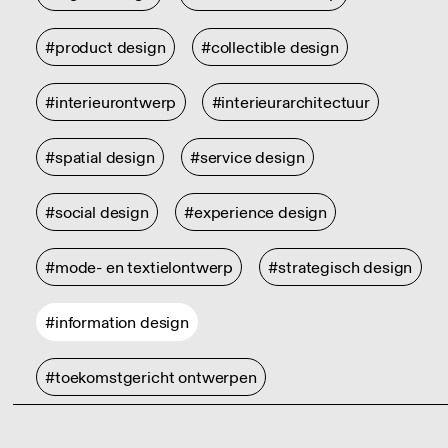
#product design
#collectible design
#interieurontwerp
#interieurarchitectuur
#spatial design
#service design
#social design
#experience design
#mode- en textielontwerp
#strategisch design
#information design
#toekomstgericht ontwerpen