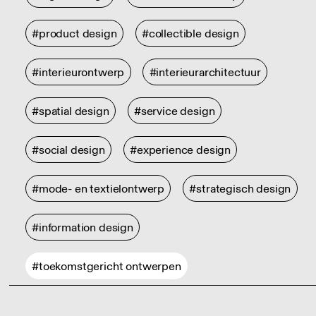
#product design
#collectible design
#interieurontwerp
#interieurarchitectuur
#spatial design
#service design
#social design
#experience design
#mode- en textielontwerp
#strategisch design
#information design
#toekomstgericht ontwerpen