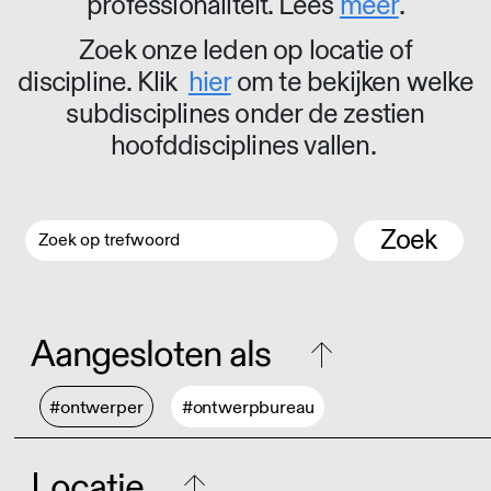
professionaliteit. Lees
meer
.
Zoek onze leden op locatie of
discipline. Klik
hier
om te bekijken welke
subdisciplines onder de zestien
hoofddisciplines vallen.
Zoek
Aangesloten als
#ontwerper
#ontwerpbureau
Locatie