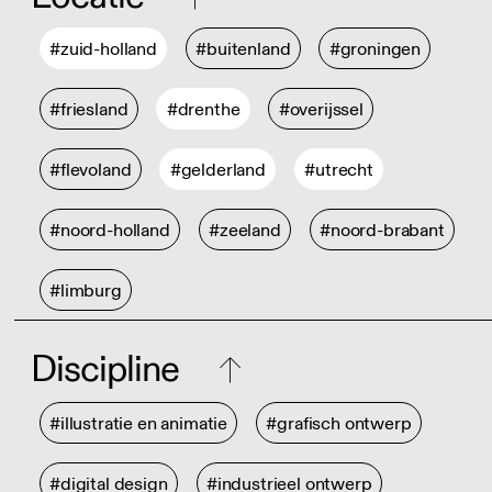
#zuid-holland
#buitenland
#groningen
#friesland
#drenthe
#overijssel
#flevoland
#gelderland
#utrecht
#noord-holland
#zeeland
#noord-brabant
#limburg
Discipline
#illustratie en animatie
#grafisch ontwerp
#digital design
#industrieel ontwerp