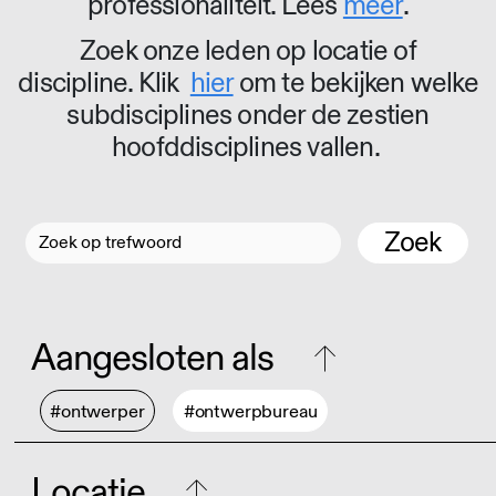
professionaliteit. Lees
meer
.
Zoek onze leden op locatie of
discipline. Klik
hier
om te bekijken welke
subdisciplines onder de zestien
hoofddisciplines vallen.
Zoek
Aangesloten als
#ontwerper
#ontwerpbureau
Locatie