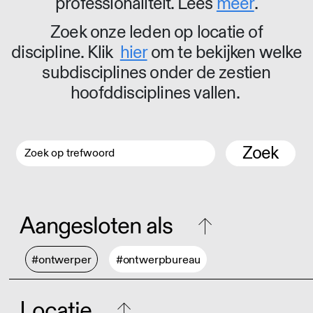
professionaliteit. Lees
meer
.
Zoek onze leden op locatie of
discipline. Klik
hier
om te bekijken welke
subdisciplines onder de zestien
hoofddisciplines vallen.
Zoek
Aangesloten als
#ontwerper
#ontwerpbureau
Locatie