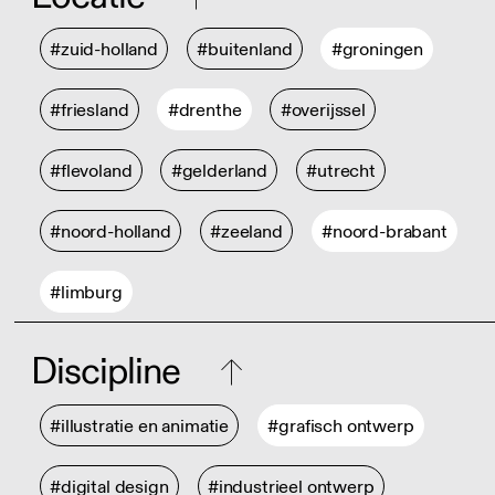
#zuid-holland
#buitenland
#groningen
#friesland
#drenthe
#overijssel
#flevoland
#gelderland
#utrecht
#noord-holland
#zeeland
#noord-brabant
#limburg
Discipline
#illustratie en animatie
#grafisch ontwerp
#digital design
#industrieel ontwerp