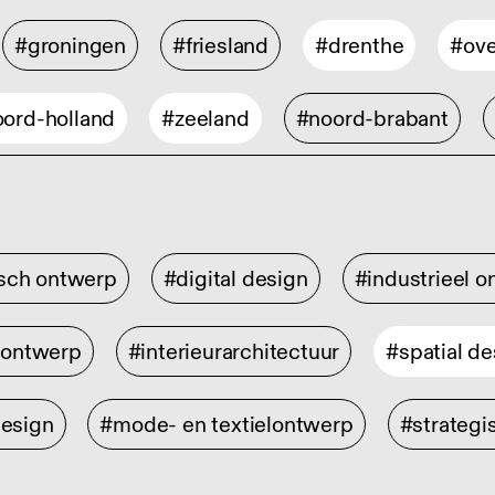
#groningen
#friesland
#drenthe
#ove
ord-holland
#zeeland
#noord-brabant
isch ontwerp
#digital design
#industrieel 
rontwerp
#interieurarchitectuur
#spatial de
design
#mode- en textielontwerp
#strategi