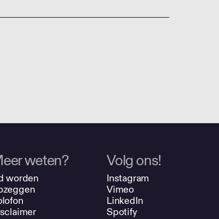
eer weten?
Volg ons!
d worden
Instagram
pzeggen
Vimeo
lofon
LinkedIn
sclaimer
Spotify