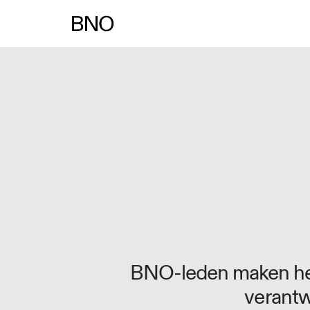
Overslaan naar inhoud
BNO-leden maken het
verantw