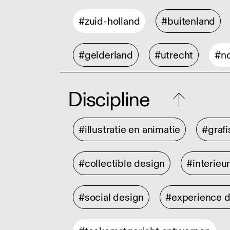
#zuid-holland
#buitenland
#gelderland
#utrecht
#no
Discipline
#illustratie en animatie
#graf
#collectible design
#interieu
#social design
#experience 