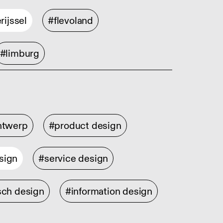
rijssel
#flevoland
#limburg
ontwerp
#product design
sign
#service design
sch design
#information design