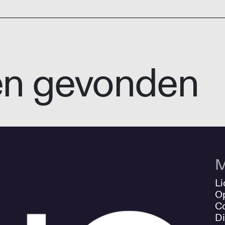
en gevonden
M
Li
O
Co
Di