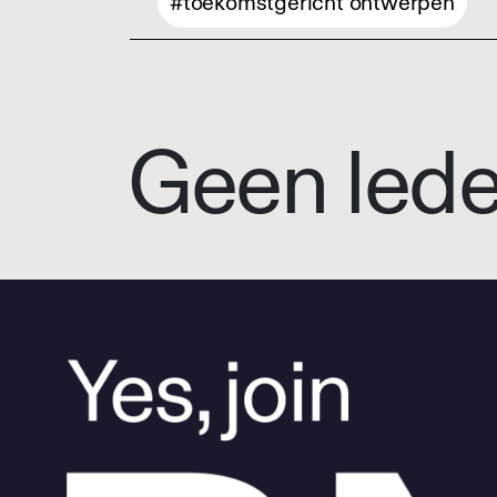
#toekomstgericht ontwerpen
Geen led