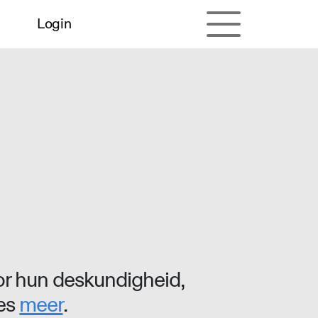
Login
r hun deskundigheid,
ees
meer
.