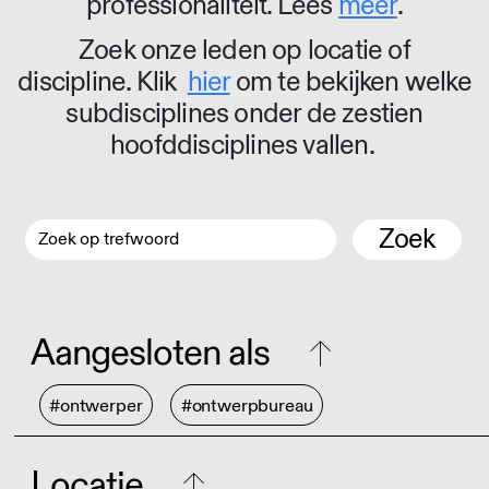
professionaliteit. Lees
meer
.
Zoek onze leden op locatie of
discipline. Klik
hier
om te bekijken welke
subdisciplines onder de zestien
hoofddisciplines vallen.
Zoek
Aangesloten als
#ontwerper
#ontwerpbureau
Locatie