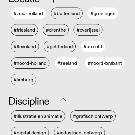
#zuid-holland
#buitenland
#groningen
#friesland
#drenthe
#overijssel
#flevoland
#gelderland
#utrecht
#noord-holland
#zeeland
#noord-brabant
#limburg
Discipline
#illustratie en animatie
#grafisch ontwerp
#digital design
#industrieel ontwerp