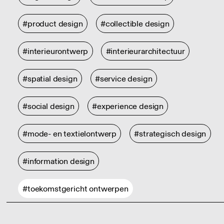
#product design
#collectible design
#interieurontwerp
#interieurarchitectuur
#spatial design
#service design
#social design
#experience design
#mode- en textielontwerp
#strategisch design
#information design
#toekomstgericht ontwerpen