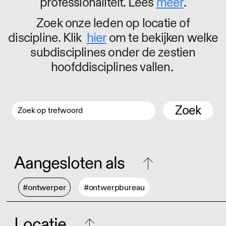
professionaliteit. Lees
meer
.
Zoek onze leden op locatie of
discipline. Klik
hier
om te bekijken welke
subdisciplines onder de zestien
hoofddisciplines vallen.
Zoek
Aangesloten als
#ontwerper
#ontwerpbureau
Locatie