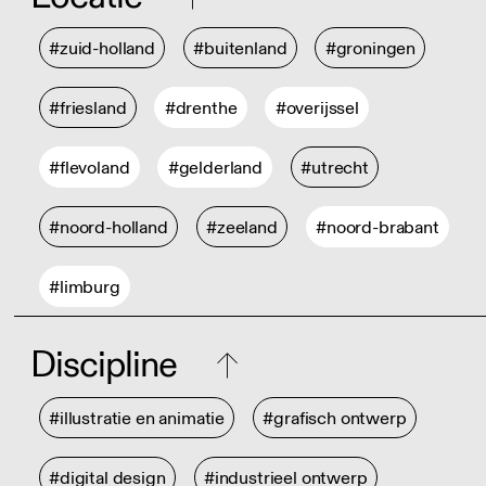
#zuid-holland
#buitenland
#groningen
#friesland
#drenthe
#overijssel
#flevoland
#gelderland
#utrecht
#noord-holland
#zeeland
#noord-brabant
#limburg
Discipline
#illustratie en animatie
#grafisch ontwerp
#digital design
#industrieel ontwerp