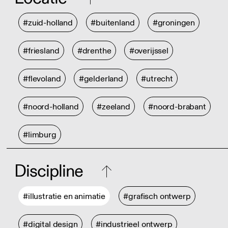
#zuid-holland
#buitenland
#groningen
#friesland
#drenthe
#overijssel
#flevoland
#gelderland
#utrecht
#noord-holland
#zeeland
#noord-brabant
#limburg
Discipline
#illustratie en animatie
#grafisch ontwerp
#digital design
#industrieel ontwerp