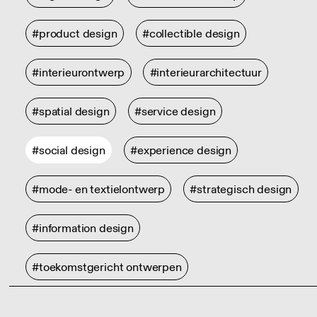
#product design
#collectible design
#interieurontwerp
#interieurarchitectuur
#spatial design
#service design
#social design
#experience design
#mode- en textielontwerp
#strategisch design
#information design
#toekomstgericht ontwerpen