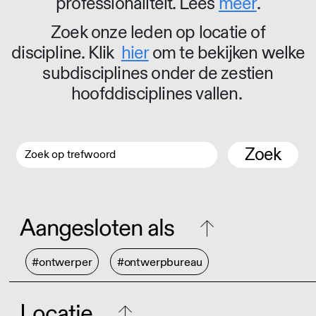
professionaliteit. Lees
meer
.
Zoek onze leden op locatie of
discipline. Klik
hier
om te bekijken welke
subdisciplines onder de zestien
hoofddisciplines vallen.
Zoek
Aangesloten als
#ontwerper
#ontwerpbureau
Locatie