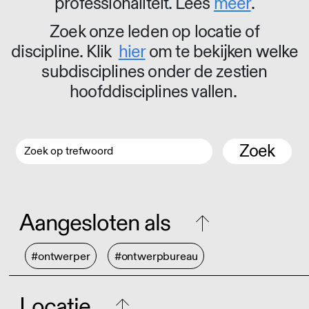
professionaliteit. Lees
meer
.
Zoek onze leden op locatie of
discipline. Klik
hier
om te bekijken welke
subdisciplines onder de zestien
hoofddisciplines vallen.
Zoek
Aangesloten als
#ontwerper
#ontwerpbureau
Locatie