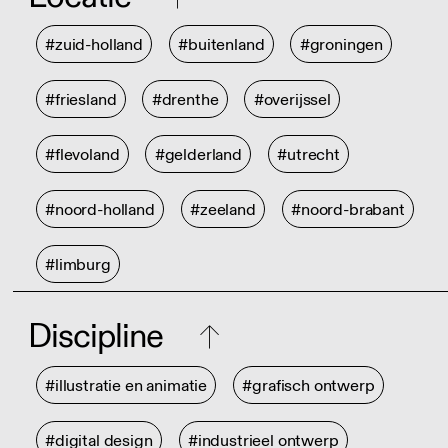
#zuid-holland
#buitenland
#groningen
#friesland
#drenthe
#overijssel
#flevoland
#gelderland
#utrecht
#noord-holland
#zeeland
#noord-brabant
#limburg
Discipline
#illustratie en animatie
#grafisch ontwerp
#digital design
#industrieel ontwerp