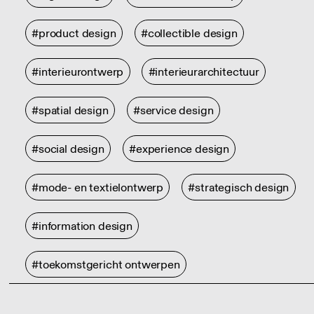
#product design
#collectible design
#interieurontwerp
#interieurarchitectuur
#spatial design
#service design
#social design
#experience design
#mode- en textielontwerp
#strategisch design
#information design
#toekomstgericht ontwerpen