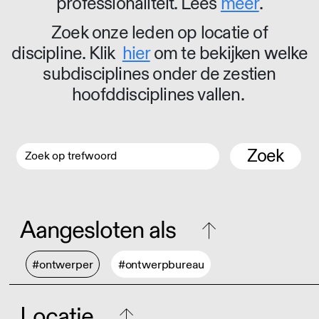
professionaliteit. Lees
meer
.
Zoek onze leden op locatie of
discipline. Klik
hier
om te bekijken welke
subdisciplines onder de zestien
hoofddisciplines vallen.
Zoek
Aangesloten als
#ontwerper
#ontwerpbureau
Locatie