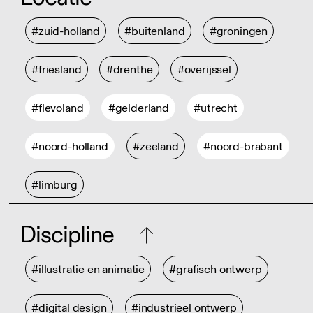
#zuid-holland
#buitenland
#groningen
#friesland
#drenthe
#overijssel
#flevoland
#gelderland
#utrecht
#noord-holland
#zeeland
#noord-brabant
#limburg
Discipline
#illustratie en animatie
#grafisch ontwerp
#digital design
#industrieel ontwerp