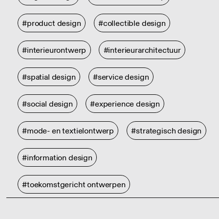
#product design
#collectible design
#interieurontwerp
#interieurarchitectuur
#spatial design
#service design
#social design
#experience design
#mode- en textielontwerp
#strategisch design
#information design
#toekomstgericht ontwerpen