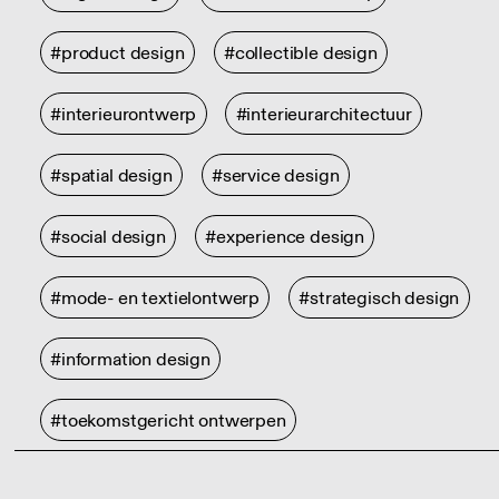
#product design
#collectible design
#interieurontwerp
#interieurarchitectuur
#spatial design
#service design
#social design
#experience design
#mode- en textielontwerp
#strategisch design
#information design
#toekomstgericht ontwerpen