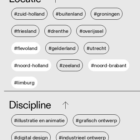
#zuid-holland
#buitenland
#groningen
#friesland
#drenthe
#overijssel
#flevoland
#gelderland
#utrecht
#noord-holland
#zeeland
#noord-brabant
#limburg
Discipline
#illustratie en animatie
#grafisch ontwerp
#digital design
#industrieel ontwerp