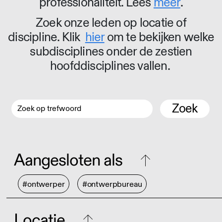
professionaliteit. Lees
meer
.
Zoek onze leden op locatie of
discipline. Klik
hier
om te bekijken welke
subdisciplines onder de zestien
hoofddisciplines vallen.
Zoek
Aangesloten als
#ontwerper
#ontwerpbureau
Locatie