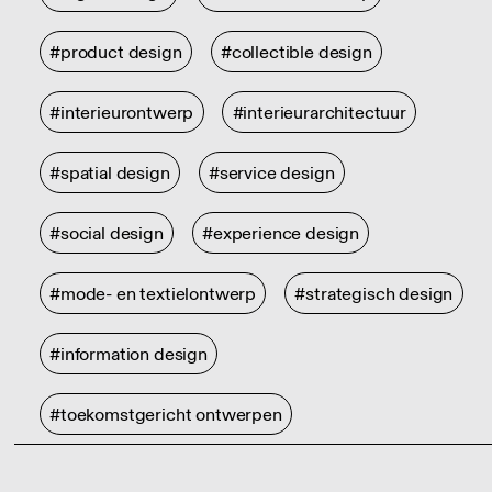
#product design
#collectible design
#interieurontwerp
#interieurarchitectuur
#spatial design
#service design
#social design
#experience design
#mode- en textielontwerp
#strategisch design
#information design
#toekomstgericht ontwerpen