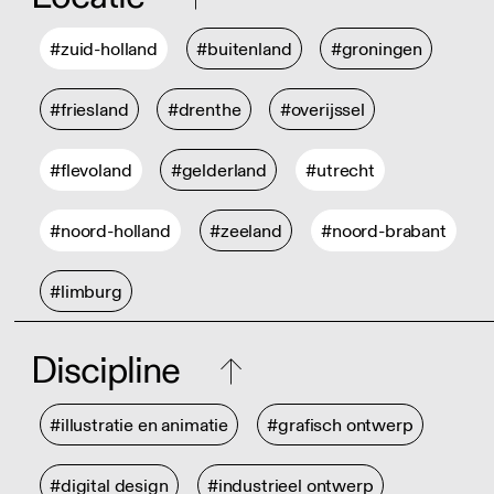
#zuid-holland
#buitenland
#groningen
#friesland
#drenthe
#overijssel
#flevoland
#gelderland
#utrecht
#noord-holland
#zeeland
#noord-brabant
#limburg
Discipline
#illustratie en animatie
#grafisch ontwerp
#digital design
#industrieel ontwerp