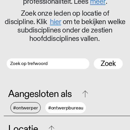
professionaliteit. Lees
meer
.
Zoek onze leden op locatie of
discipline. Klik
hier
om te bekijken welke
subdisciplines onder de zestien
hoofddisciplines vallen.
Zoek
Aangesloten als
#ontwerper
#ontwerpbureau
Locatie