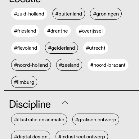
#zuid-holland
#buitenland
#groningen
#friesland
#drenthe
#overijssel
#flevoland
#gelderland
#utrecht
#noord-holland
#zeeland
#noord-brabant
#limburg
Discipline
#illustratie en animatie
#grafisch ontwerp
#digital design
#industrieel ontwerp