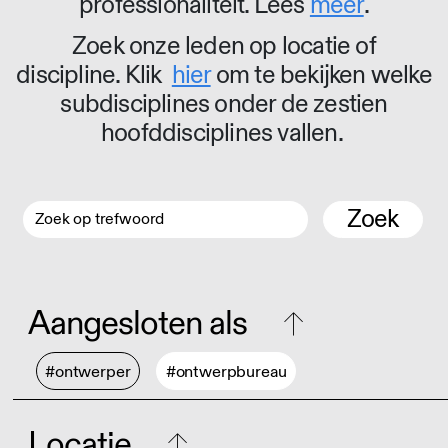
professionaliteit. Lees
meer
.
Zoek onze leden op locatie of
discipline. Klik
hier
om te bekijken welke
subdisciplines onder de zestien
hoofddisciplines vallen.
Zoek
Aangesloten als
#ontwerper
#ontwerpbureau
Locatie