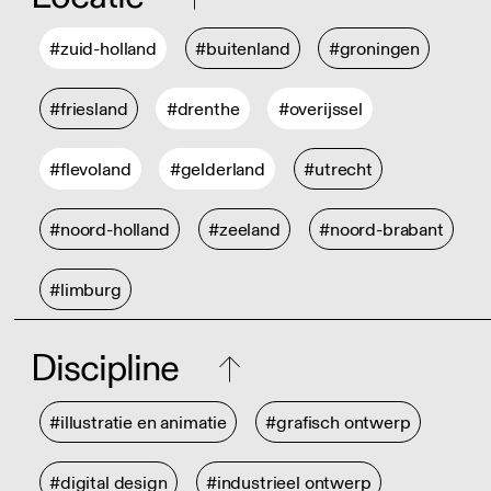
#zuid-holland
#buitenland
#groningen
#friesland
#drenthe
#overijssel
#flevoland
#gelderland
#utrecht
#noord-holland
#zeeland
#noord-brabant
#limburg
Discipline
#illustratie en animatie
#grafisch ontwerp
#digital design
#industrieel ontwerp