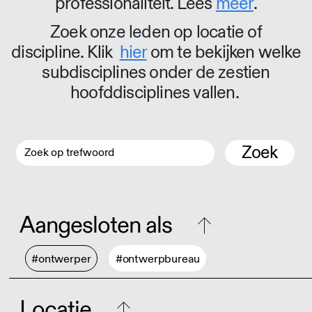
professionaliteit. Lees
meer
.
Zoek onze leden op locatie of
discipline. Klik
hier
om te bekijken welke
subdisciplines onder de zestien
hoofddisciplines vallen.
Zoek
Aangesloten als
#ontwerper
#ontwerpbureau
Locatie