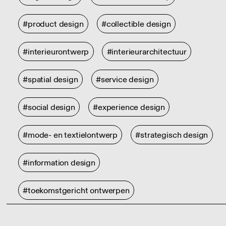
#product design
#collectible design
#interieurontwerp
#interieurarchitectuur
#spatial design
#service design
#social design
#experience design
#mode- en textielontwerp
#strategisch design
#information design
#toekomstgericht ontwerpen