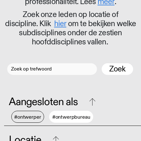
professionaliteit. Lees
meer
.
Zoek onze leden op locatie of
discipline. Klik
hier
om te bekijken welke
subdisciplines onder de zestien
hoofddisciplines vallen.
Zoek
Aangesloten als
#ontwerper
#ontwerpbureau
Locatie