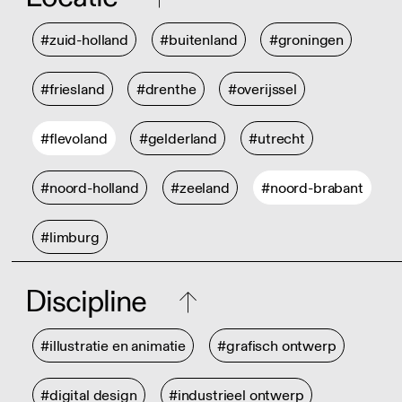
#zuid-holland
#buitenland
#groningen
#friesland
#drenthe
#overijssel
#flevoland
#gelderland
#utrecht
#noord-holland
#zeeland
#noord-brabant
#limburg
Discipline
#illustratie en animatie
#grafisch ontwerp
#digital design
#industrieel ontwerp