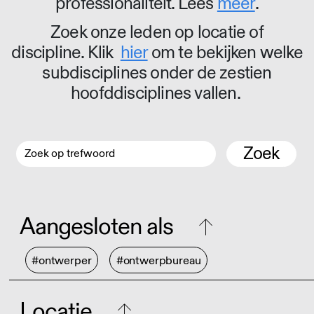
professionaliteit. Lees
meer
.
Zoek onze leden op locatie of
discipline. Klik
hier
om te bekijken welke
subdisciplines onder de zestien
hoofddisciplines vallen.
Zoek
Aangesloten als
#ontwerper
#ontwerpbureau
Locatie