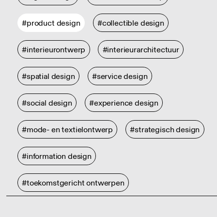
#product design
#collectible design
#interieurontwerp
#interieurarchitectuur
#spatial design
#service design
#social design
#experience design
#mode- en textielontwerp
#strategisch design
#information design
#toekomstgericht ontwerpen