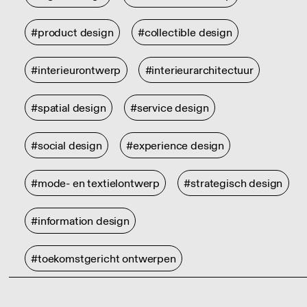
#product design
#collectible design
#interieurontwerp
#interieurarchitectuur
#spatial design
#service design
#social design
#experience design
#mode- en textielontwerp
#strategisch design
#information design
#toekomstgericht ontwerpen