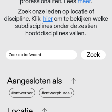
professionaliteit. Lees
meer
.
Zoek onze leden op locatie of
discipline. Klik
hier
om te bekijken welke
subdisciplines onder de zestien
hoofddisciplines vallen.
Zoek
Aangesloten als
#ontwerper
#ontwerpbureau
Locatie