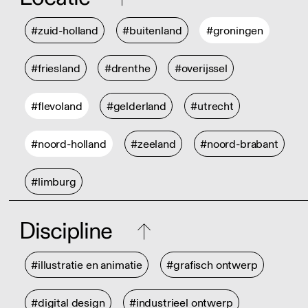
#zuid-holland
#buitenland
#groningen
#friesland
#drenthe
#overijssel
#flevoland
#gelderland
#utrecht
#noord-holland
#zeeland
#noord-brabant
#limburg
Discipline
#illustratie en animatie
#grafisch ontwerp
#digital design
#industrieel ontwerp