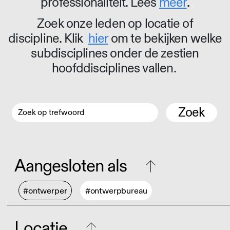
professionaliteit. Lees
meer
.
Zoek onze leden op locatie of
discipline. Klik
hier
om te bekijken welke
subdisciplines onder de zestien
hoofddisciplines vallen.
Zoek
Aangesloten als
#ontwerper
#ontwerpbureau
Locatie