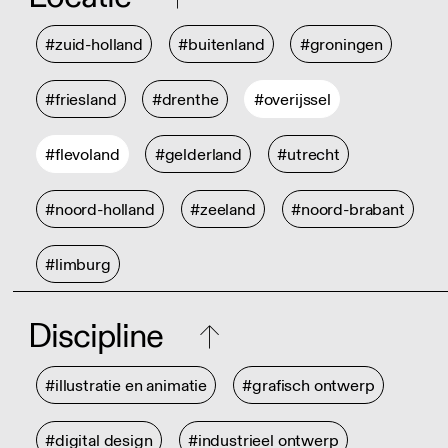
#zuid-holland
#buitenland
#groningen
#friesland
#drenthe
#overijssel
#flevoland
#gelderland
#utrecht
#noord-holland
#zeeland
#noord-brabant
#limburg
Discipline
#illustratie en animatie
#grafisch ontwerp
#digital design
#industrieel ontwerp