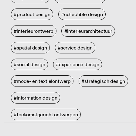
#product design
#collectible design
#interieurontwerp
#interieurarchitectuur
#spatial design
#service design
#social design
#experience design
#mode- en textielontwerp
#strategisch design
#information design
#toekomstgericht ontwerpen