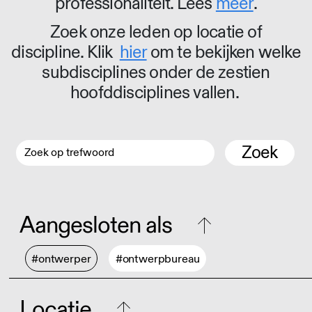
professionaliteit. Lees
meer
.
Zoek onze leden op locatie of
discipline. Klik
hier
om te bekijken welke
subdisciplines onder de zestien
hoofddisciplines vallen.
Zoek
Aangesloten als
#ontwerper
#ontwerpbureau
Locatie