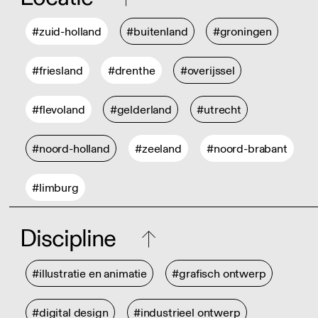
#zuid-holland
#buitenland
#groningen
#friesland
#drenthe
#overijssel
#flevoland
#gelderland
#utrecht
#noord-holland
#zeeland
#noord-brabant
#limburg
Discipline
#illustratie en animatie
#grafisch ontwerp
#digital design
#industrieel ontwerp