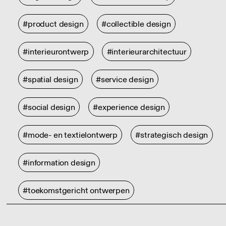
#product design
#collectible design
#interieurontwerp
#interieurarchitectuur
#spatial design
#service design
#social design
#experience design
#mode- en textielontwerp
#strategisch design
#information design
#toekomstgericht ontwerpen