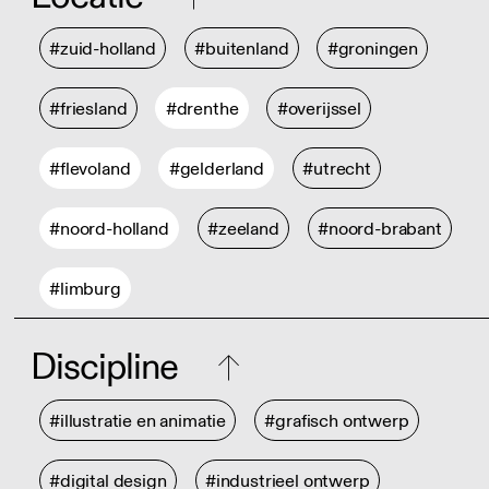
#zuid-holland
#buitenland
#groningen
#friesland
#drenthe
#overijssel
#flevoland
#gelderland
#utrecht
#noord-holland
#zeeland
#noord-brabant
#limburg
Discipline
#illustratie en animatie
#grafisch ontwerp
#digital design
#industrieel ontwerp