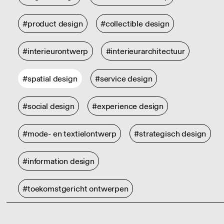
#product design
#collectible design
#interieurontwerp
#interieurarchitectuur
#spatial design
#service design
#social design
#experience design
#mode- en textielontwerp
#strategisch design
#information design
#toekomstgericht ontwerpen