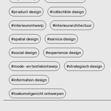
#product design
#collectible design
#interieurontwerp
#interieurarchitectuur
#spatial design
#service design
#social design
#experience design
#mode- en textielontwerp
#strategisch design
#information design
#toekomstgericht ontwerpen