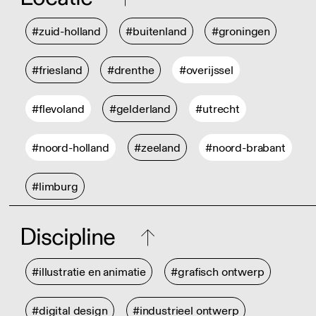
#zuid-holland
#buitenland
#groningen
#friesland
#drenthe
#overijssel
#flevoland
#gelderland
#utrecht
#noord-holland
#zeeland
#noord-brabant
#limburg
Discipline
#illustratie en animatie
#grafisch ontwerp
#digital design
#industrieel ontwerp