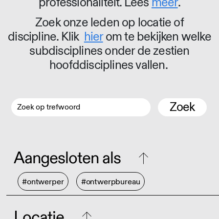
professionaliteit. Lees
meer
.
Zoek onze leden op locatie of
discipline. Klik
hier
om te bekijken welke
subdisciplines onder de zestien
hoofddisciplines vallen.
Zoek
Aangesloten als
#ontwerper
#ontwerpbureau
Locatie