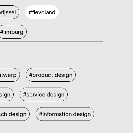
rijssel
#flevoland
#limburg
ontwerp
#product design
sign
#service design
sch design
#information design