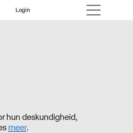
Login
r hun deskundigheid,
ees
meer
.