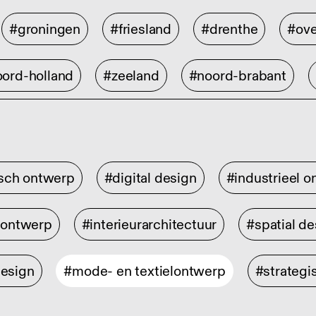
#groningen
#friesland
#drenthe
#ove
ord-holland
#zeeland
#noord-brabant
isch ontwerp
#digital design
#industrieel 
rontwerp
#interieurarchitectuur
#spatial de
design
#mode- en textielontwerp
#strategi