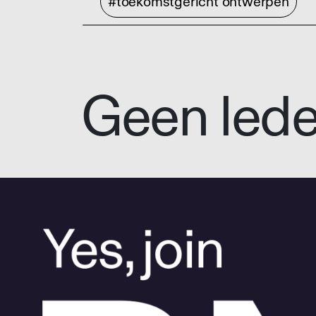
#toekomstgericht ontwerpen
Geen led