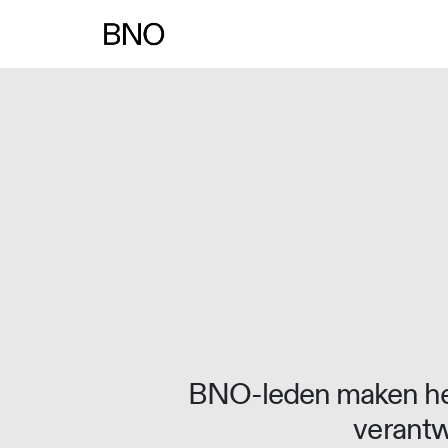
Overslaan naar inhoud
BNO-leden maken het
verantw