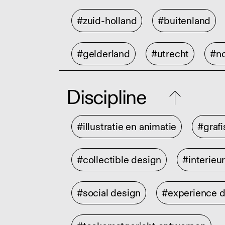
#zuid-holland
#buitenland
#gelderland
#utrecht
#no
Discipline
#illustratie en animatie
#graf
#collectible design
#interieu
#social design
#experience 