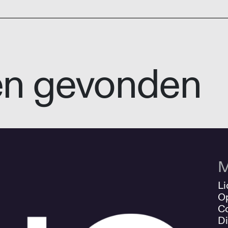
en gevonden
M
Li
O
Co
Di