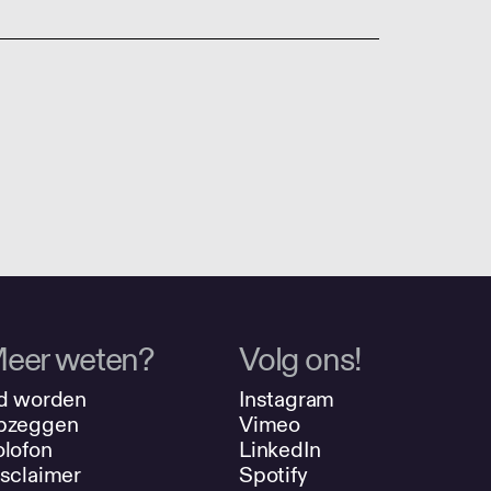
eer weten?
Volg ons!
d worden
Instagram
pzeggen
Vimeo
lofon
LinkedIn
sclaimer
Spotify