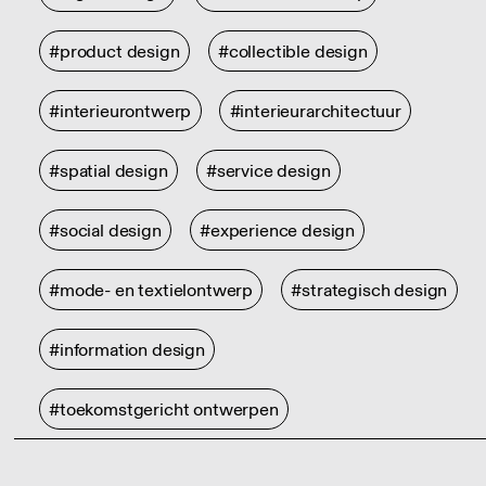
#product design
#collectible design
#interieurontwerp
#interieurarchitectuur
#spatial design
#service design
#social design
#experience design
#mode- en textielontwerp
#strategisch design
#information design
#toekomstgericht ontwerpen