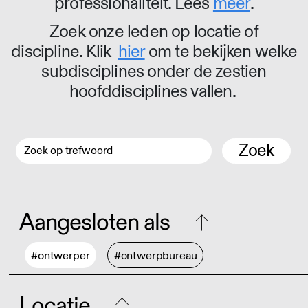
professionaliteit. Lees
meer
.
Zoek onze leden op locatie of
discipline. Klik
hier
om te bekijken welke
subdisciplines onder de zestien
hoofddisciplines vallen.
Zoek
Aangesloten als
#ontwerper
#ontwerpbureau
Locatie