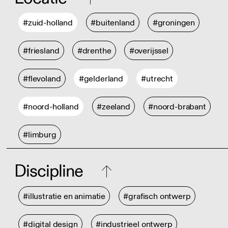
#zuid-holland
#buitenland
#groningen
#friesland
#drenthe
#overijssel
#flevoland
#gelderland
#utrecht
#noord-holland
#zeeland
#noord-brabant
#limburg
Discipline
#illustratie en animatie
#grafisch ontwerp
#digital design
#industrieel ontwerp