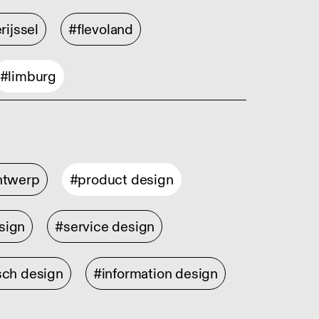
rijssel
#flevoland
#limburg
ontwerp
#product design
sign
#service design
sch design
#information design