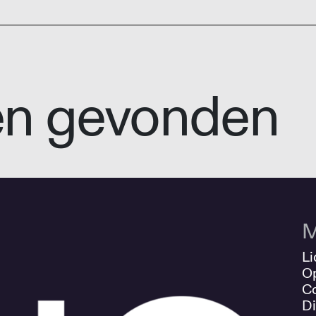
en gevonden
M
Li
O
Co
Di