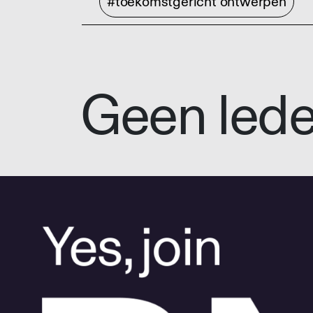
#toekomstgericht ontwerpen
Geen led