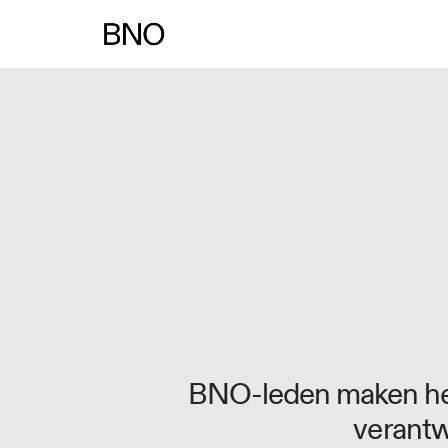
Overslaan naar inhoud
BNO-leden maken het
verantw