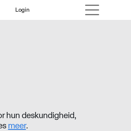
Login
r hun deskundigheid,
ees
meer
.