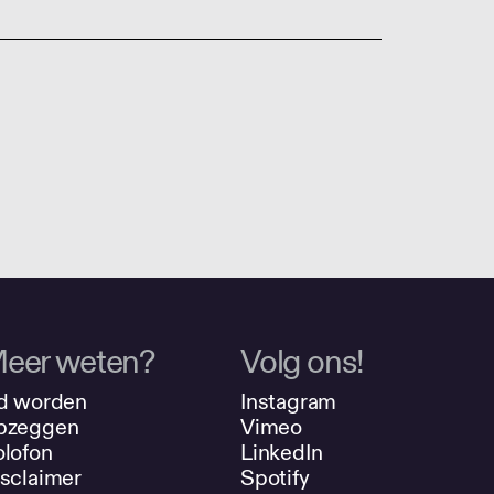
eer weten?
Volg ons!
d worden
Instagram
pzeggen
Vimeo
lofon
LinkedIn
sclaimer
Spotify