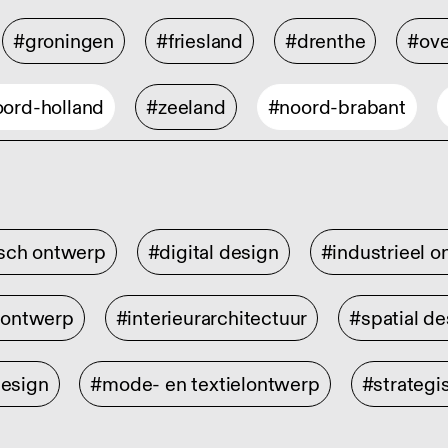
#groningen
#friesland
#drenthe
#ove
ord-holland
#zeeland
#noord-brabant
isch ontwerp
#digital design
#industrieel 
rontwerp
#interieurarchitectuur
#spatial de
design
#mode- en textielontwerp
#strategi