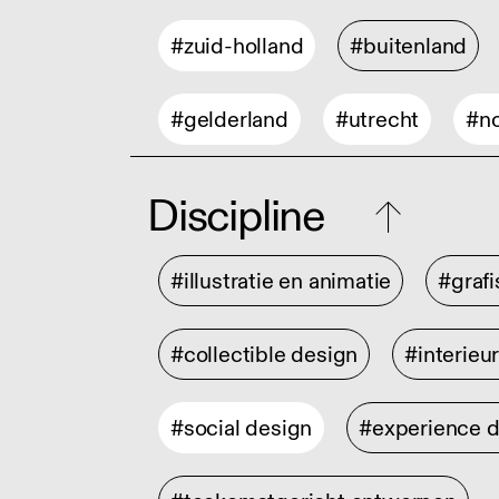
#zuid-holland
#buitenland
#gelderland
#utrecht
#no
Discipline
#illustratie en animatie
#graf
#collectible design
#interieu
#social design
#experience 