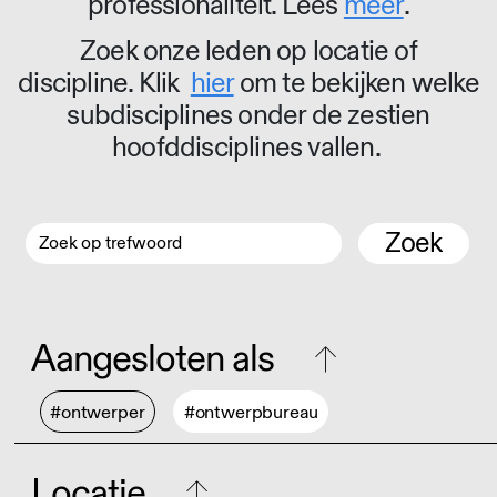
professionaliteit. Lees
meer
.
Zoek onze leden op locatie of
discipline. Klik
hier
om te bekijken welke
subdisciplines onder de zestien
hoofddisciplines vallen.
Zoek
Aangesloten als
#ontwerper
#ontwerpbureau
Locatie