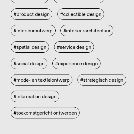
#product design
#collectible design
#interieurontwerp
#interieurarchitectuur
#spatial design
#service design
#social design
#experience design
#mode- en textielontwerp
#strategisch design
#information design
#toekomstgericht ontwerpen