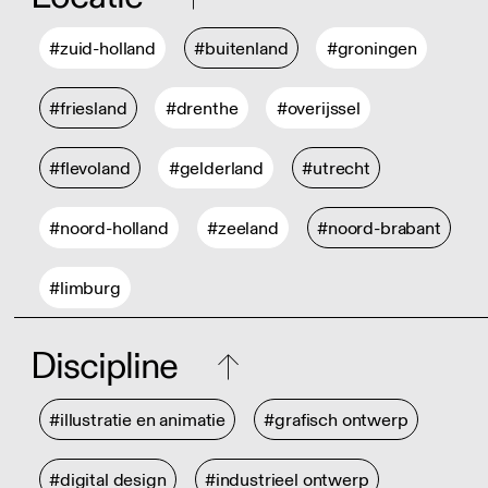
#zuid-holland
#buitenland
#groningen
#friesland
#drenthe
#overijssel
#flevoland
#gelderland
#utrecht
#noord-holland
#zeeland
#noord-brabant
#limburg
Discipline
#illustratie en animatie
#grafisch ontwerp
#digital design
#industrieel ontwerp