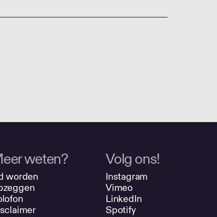
eer weten?
Volg ons!
d worden
Instagram
pzeggen
Vimeo
lofon
LinkedIn
sclaimer
Spotify