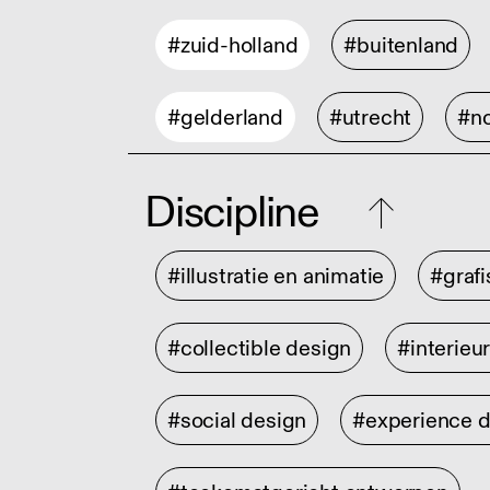
#zuid-holland
#buitenland
#gelderland
#utrecht
#no
Discipline
#illustratie en animatie
#graf
#collectible design
#interieu
#social design
#experience 