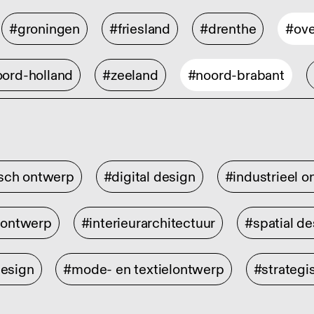
#groningen
#friesland
#drenthe
#ove
ord-holland
#zeeland
#noord-brabant
isch ontwerp
#digital design
#industrieel 
rontwerp
#interieurarchitectuur
#spatial de
design
#mode- en textielontwerp
#strategi