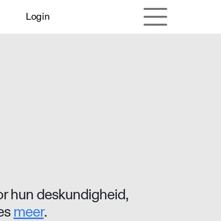
Login
r hun deskundigheid,
ees
meer
.