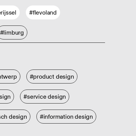
rijssel
#flevoland
#limburg
ontwerp
#product design
sign
#service design
sch design
#information design