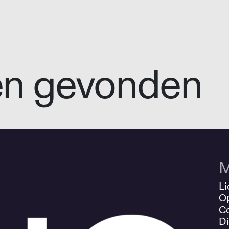
en gevonden
M
Li
O
Co
Di