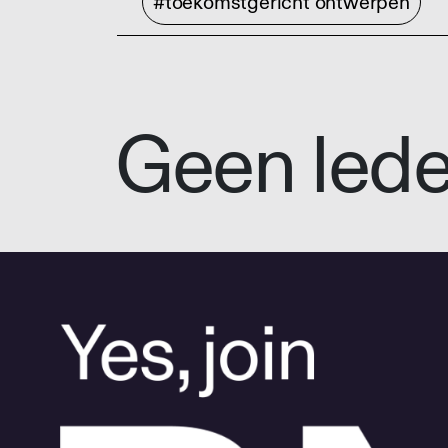
#toekomstgericht ontwerpen
Geen led