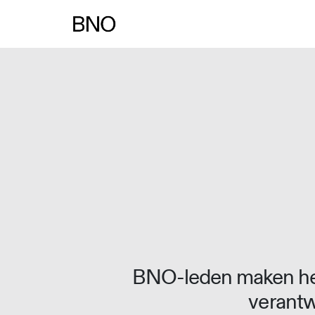
Overslaan naar inhoud
BNO-leden maken het
verantw