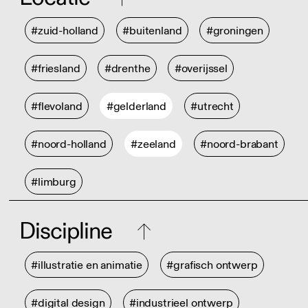
#zuid-holland
#buitenland
#groningen
#friesland
#drenthe
#overijssel
#flevoland
#gelderland
#utrecht
#noord-holland
#zeeland
#noord-brabant
#limburg
Discipline
#illustratie en animatie
#grafisch ontwerp
#digital design
#industrieel ontwerp