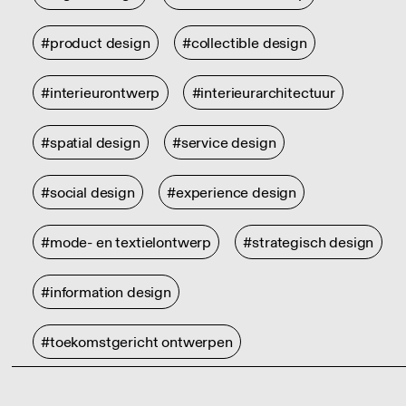
#product design
#collectible design
#interieurontwerp
#interieurarchitectuur
#spatial design
#service design
#social design
#experience design
#mode- en textielontwerp
#strategisch design
#information design
#toekomstgericht ontwerpen