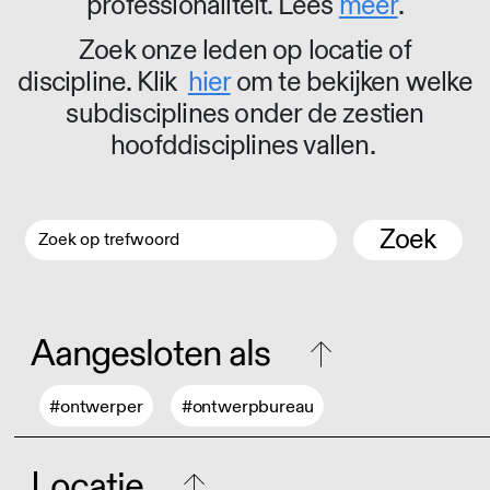
professionaliteit. Lees
meer
.
Zoek onze leden op locatie of
discipline. Klik
hier
om te bekijken welke
subdisciplines onder de zestien
hoofddisciplines vallen.
Zoek
Aangesloten als
#ontwerper
#ontwerpbureau
Locatie