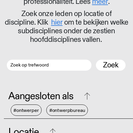
professionaliteit. Lees
meer
.
Zoek onze leden op locatie of
discipline. Klik
hier
om te bekijken welke
subdisciplines onder de zestien
hoofddisciplines vallen.
Zoek
Aangesloten als
#ontwerper
#ontwerpbureau
Locatie