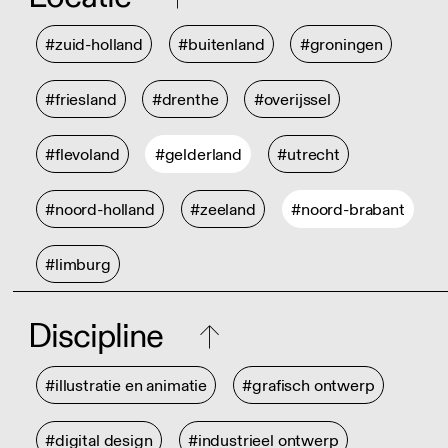
#zuid-holland
#buitenland
#groningen
#friesland
#drenthe
#overijssel
#flevoland
#gelderland
#utrecht
#noord-holland
#zeeland
#noord-brabant
#limburg
Discipline
#illustratie en animatie
#grafisch ontwerp
#digital design
#industrieel ontwerp