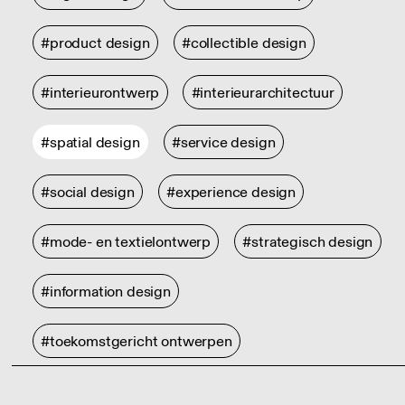
#product design
#collectible design
#interieurontwerp
#interieurarchitectuur
#spatial design
#service design
#social design
#experience design
#mode- en textielontwerp
#strategisch design
#information design
#toekomstgericht ontwerpen