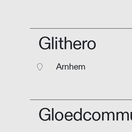
Glithero
Arnhem
Gloedcommu