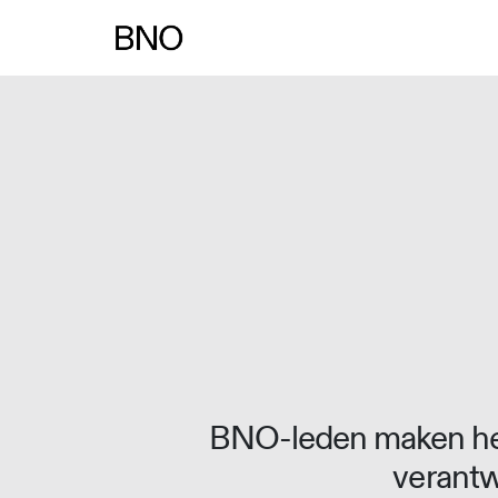
Overslaan naar inhoud
BNO-leden maken het
verantw