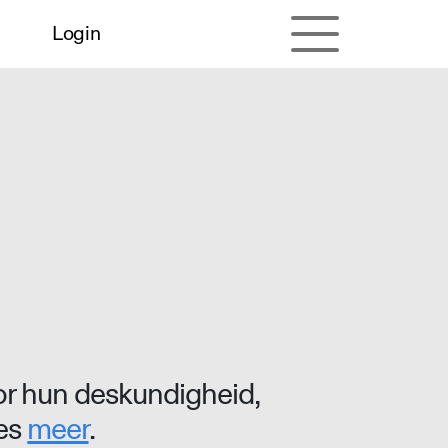
Login
r hun deskundigheid,
ees
meer
.