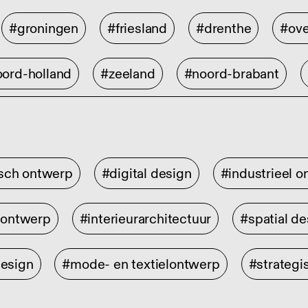
#groningen
#friesland
#drenthe
#ove
ord-holland
#zeeland
#noord-brabant
isch ontwerp
#digital design
#industrieel 
rontwerp
#interieurarchitectuur
#spatial de
design
#mode- en textielontwerp
#strategi