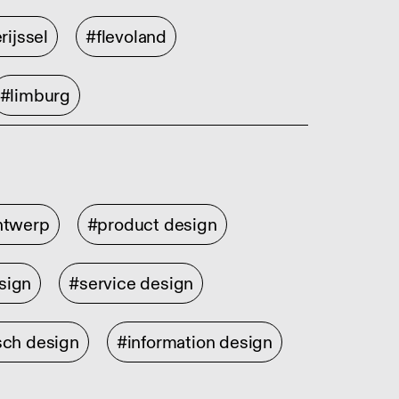
rijssel
#flevoland
#limburg
ontwerp
#product design
sign
#service design
sch design
#information design