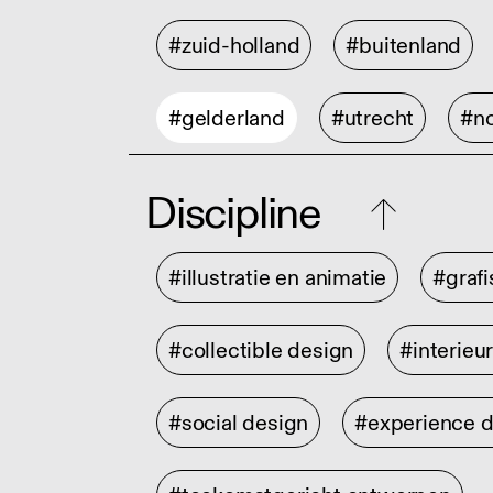
#zuid-holland
#buitenland
#gelderland
#utrecht
#no
Discipline
#illustratie en animatie
#graf
#collectible design
#interieu
#social design
#experience 