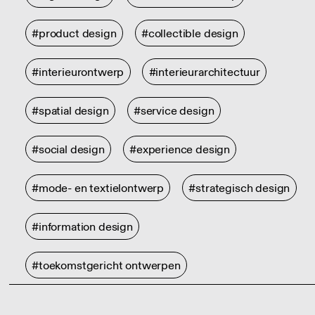
#product design
#collectible design
#interieurontwerp
#interieurarchitectuur
#spatial design
#service design
#social design
#experience design
#mode- en textielontwerp
#strategisch design
#information design
#toekomstgericht ontwerpen