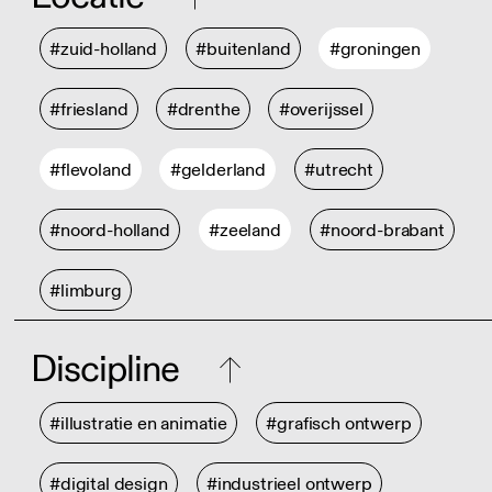
#zuid-holland
#buitenland
#groningen
#friesland
#drenthe
#overijssel
#flevoland
#gelderland
#utrecht
#noord-holland
#zeeland
#noord-brabant
#limburg
Discipline
#illustratie en animatie
#grafisch ontwerp
#digital design
#industrieel ontwerp