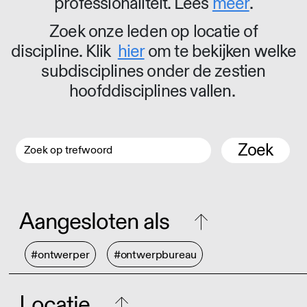
professionaliteit. Lees
meer
.
Zoek onze leden op locatie of
discipline. Klik
hier
om te bekijken welke
subdisciplines onder de zestien
hoofddisciplines vallen.
Zoek
Aangesloten als
#ontwerper
#ontwerpbureau
Locatie