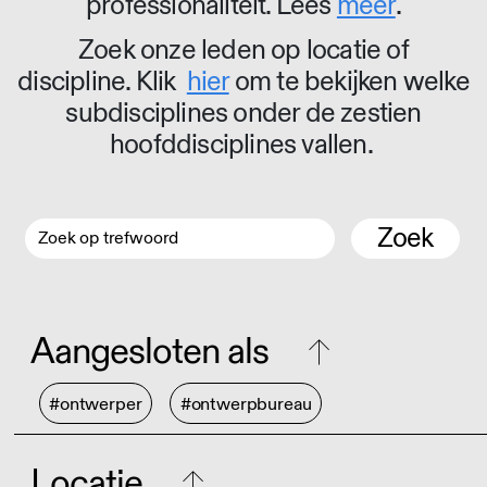
professionaliteit. Lees
meer
.
Zoek onze leden op locatie of
discipline. Klik
hier
om te bekijken welke
subdisciplines onder de zestien
hoofddisciplines vallen.
Zoek
Aangesloten als
#ontwerper
#ontwerpbureau
Locatie