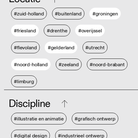
#zuid-holland
#buitenland
#groningen
#friesland
#drenthe
#overijssel
#flevoland
#gelderland
#utrecht
#noord-holland
#zeeland
#noord-brabant
#limburg
Discipline
#illustratie en animatie
#grafisch ontwerp
#digital design
#industrieel ontwerp