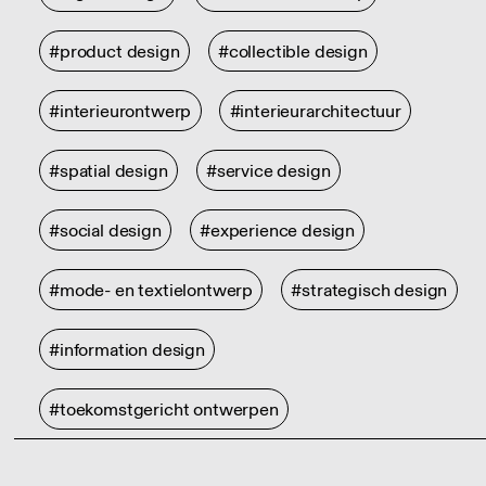
#product design
#collectible design
#interieurontwerp
#interieurarchitectuur
#spatial design
#service design
#social design
#experience design
#mode- en textielontwerp
#strategisch design
#information design
#toekomstgericht ontwerpen