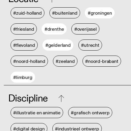
#zuid-holland
#buitenland
#groningen
#friesland
#drenthe
#overijssel
#flevoland
#gelderland
#utrecht
#noord-holland
#zeeland
#noord-brabant
#limburg
Discipline
#illustratie en animatie
#grafisch ontwerp
#digital design
#industrieel ontwerp