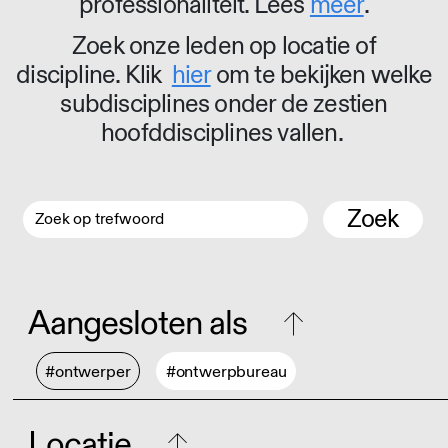
professionaliteit. Lees
meer
.
Zoek onze leden op locatie of
discipline. Klik
hier
om te bekijken welke
subdisciplines onder de zestien
hoofddisciplines vallen.
Zoek
Aangesloten als
#ontwerper
#ontwerpbureau
Locatie