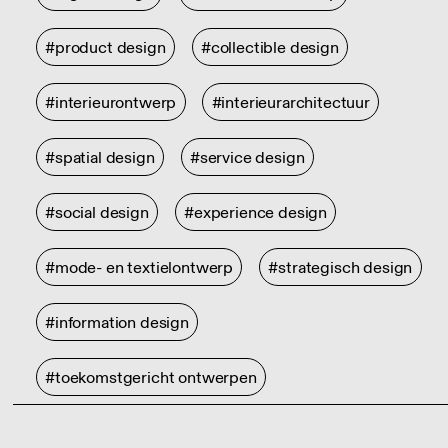
#product design
#collectible design
#interieurontwerp
#interieurarchitectuur
#spatial design
#service design
#social design
#experience design
#mode- en textielontwerp
#strategisch design
#information design
#toekomstgericht ontwerpen