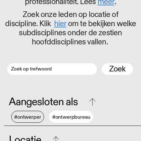
professionaliteit. Lees
meer
.
Zoek onze leden op locatie of
discipline. Klik
hier
om te bekijken welke
subdisciplines onder de zestien
hoofddisciplines vallen.
Zoek
Aangesloten als
#ontwerper
#ontwerpbureau
Locatie