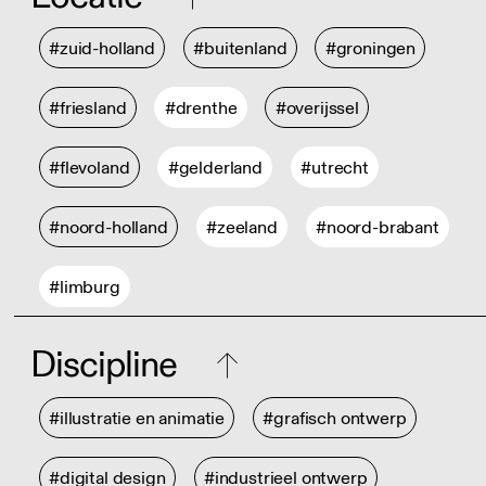
#zuid-holland
#buitenland
#groningen
#friesland
#drenthe
#overijssel
#flevoland
#gelderland
#utrecht
#noord-holland
#zeeland
#noord-brabant
#limburg
Discipline
#illustratie en animatie
#grafisch ontwerp
#digital design
#industrieel ontwerp