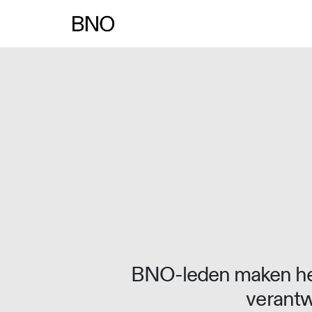
Overslaan naar inhoud
BNO-leden maken het
verantw