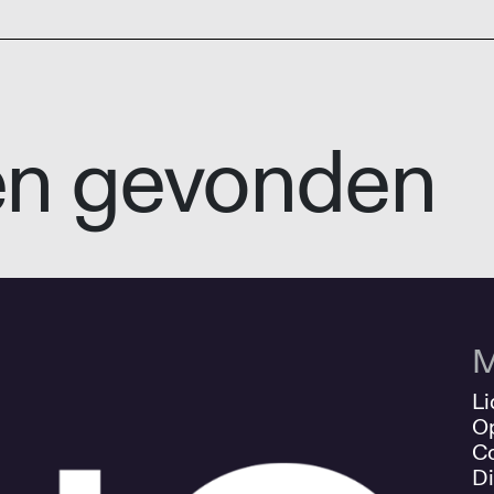
en gevonden
M
Li
O
Co
Di