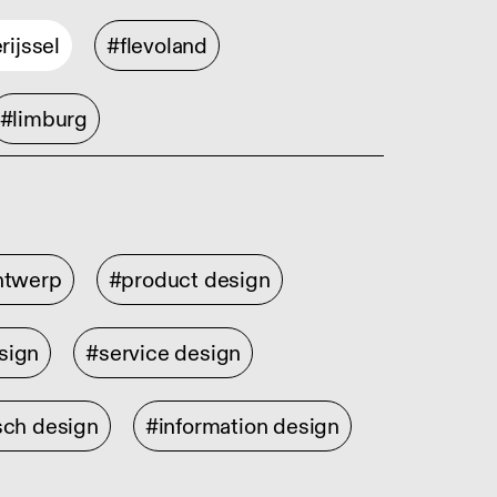
rijssel
#flevoland
#limburg
ontwerp
#product design
sign
#service design
sch design
#information design