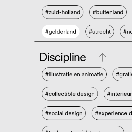
#zuid-holland
#buitenland
#gelderland
#utrecht
#no
Discipline
#illustratie en animatie
#graf
#collectible design
#interieu
#social design
#experience 