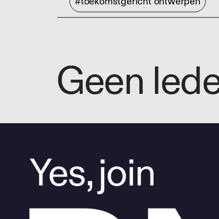
#toekomstgericht ontwerpen
Geen led