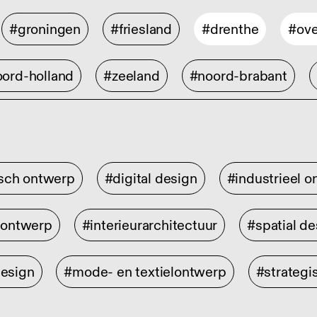
#groningen
#friesland
#drenthe
#ove
ord-holland
#zeeland
#noord-brabant
isch ontwerp
#digital design
#industrieel 
rontwerp
#interieurarchitectuur
#spatial de
design
#mode- en textielontwerp
#strategi