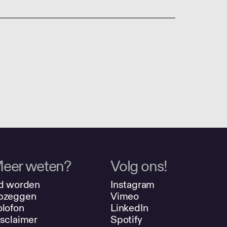
eer weten?
Volg ons!
d worden
Instagram
pzeggen
Vimeo
lofon
LinkedIn
sclaimer
Spotify