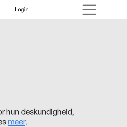
Login
r hun deskundigheid,
ees
meer
.