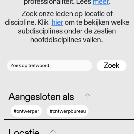
professionaliteit. Lees
meer
.
Zoek onze leden op locatie of
discipline. Klik
hier
om te bekijken welke
subdisciplines onder de zestien
hoofddisciplines vallen.
Zoek
Aangesloten als
#ontwerper
#ontwerpbureau
Locatie