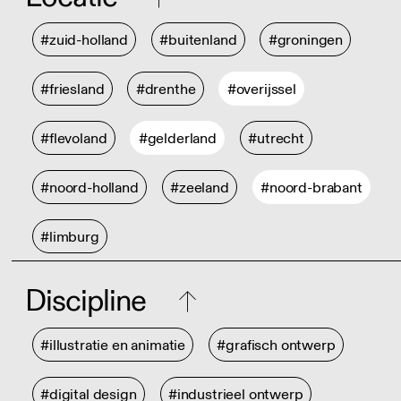
#zuid-holland
#buitenland
#groningen
#friesland
#drenthe
#overijssel
#flevoland
#gelderland
#utrecht
#noord-holland
#zeeland
#noord-brabant
#limburg
Discipline
#illustratie en animatie
#grafisch ontwerp
#digital design
#industrieel ontwerp