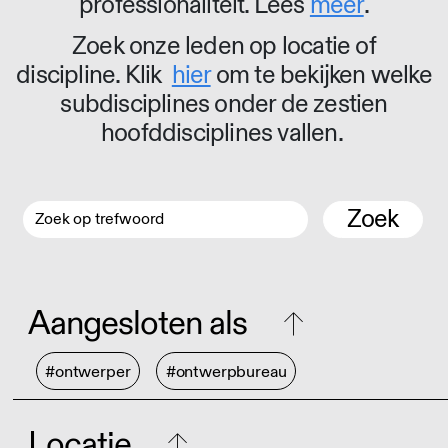
professionaliteit. Lees
meer
.
Zoek onze leden op locatie of
discipline. Klik
hier
om te bekijken welke
subdisciplines onder de zestien
hoofddisciplines vallen.
Zoek
Aangesloten als
#ontwerper
#ontwerpbureau
Locatie