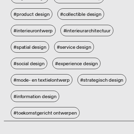
#product design
#collectible design
#interieurontwerp
#interieurarchitectuur
#spatial design
#service design
#social design
#experience design
#mode- en textielontwerp
#strategisch design
#information design
#toekomstgericht ontwerpen