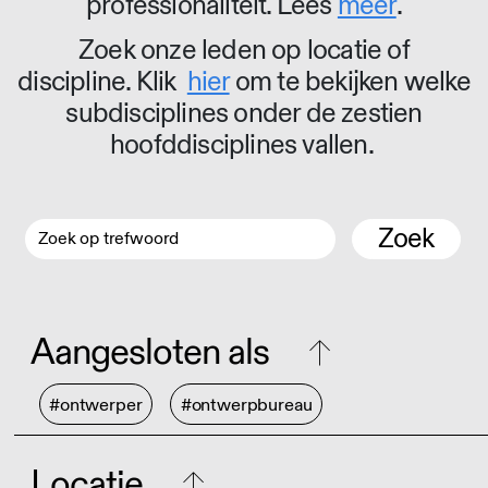
professionaliteit. Lees
meer
.
Zoek onze leden op locatie of
discipline. Klik
hier
om te bekijken welke
subdisciplines onder de zestien
hoofddisciplines vallen.
Zoek
Aangesloten als
#ontwerper
#ontwerpbureau
Locatie