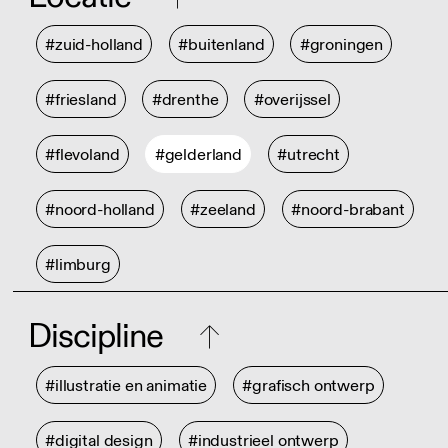
#zuid-holland
#buitenland
#groningen
#friesland
#drenthe
#overijssel
#flevoland
#gelderland
#utrecht
#noord-holland
#zeeland
#noord-brabant
#limburg
Discipline
#illustratie en animatie
#grafisch ontwerp
#digital design
#industrieel ontwerp