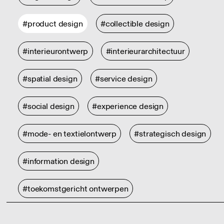
#product design
#collectible design
#interieurontwerp
#interieurarchitectuur
#spatial design
#service design
#social design
#experience design
#mode- en textielontwerp
#strategisch design
#information design
#toekomstgericht ontwerpen