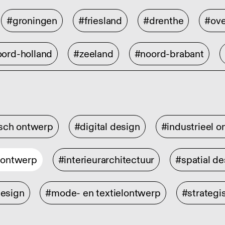
#groningen
#friesland
#drenthe
#ove
ord-holland
#zeeland
#noord-brabant
isch ontwerp
#digital design
#industrieel 
rontwerp
#interieurarchitectuur
#spatial de
design
#mode- en textielontwerp
#strategi