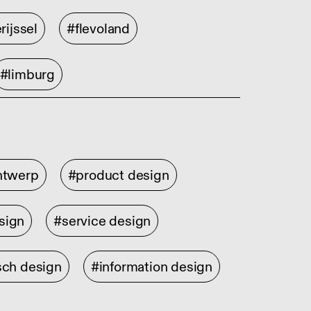
rijssel
#flevoland
#limburg
ontwerp
#product design
sign
#service design
sch design
#information design