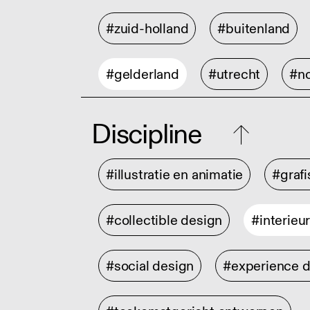
#zuid-holland
#buitenland
#gelderland
#utrecht
#no
Discipline
#illustratie en animatie
#graf
#collectible design
#interieu
#social design
#experience 