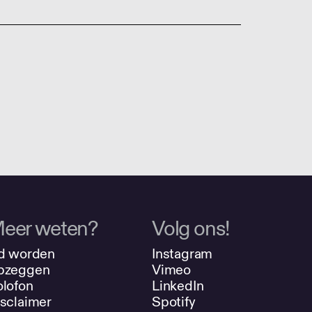
eer weten?
Volg ons!
d worden
Instagram
pzeggen
Vimeo
lofon
LinkedIn
sclaimer
Spotify