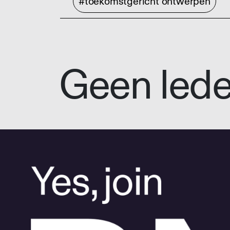
#toekomstgericht ontwerpen
Geen led