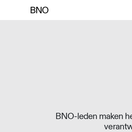
Overslaan naar inhoud
BNO-leden maken het
verantw