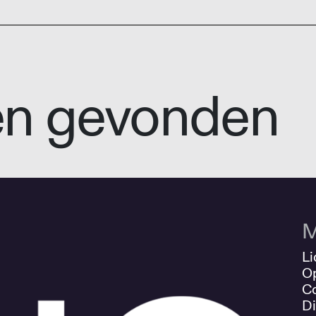
en gevonden
M
Li
O
Co
Di