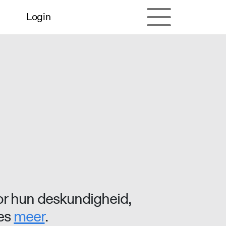
Login
r hun deskundigheid,
ees
meer
.