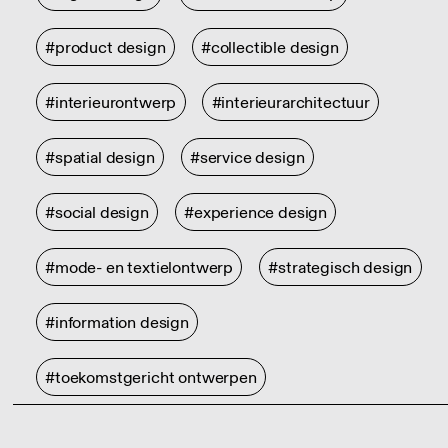
#product design
#collectible design
#interieurontwerp
#interieurarchitectuur
#spatial design
#service design
#social design
#experience design
#mode- en textielontwerp
#strategisch design
#information design
#toekomstgericht ontwerpen