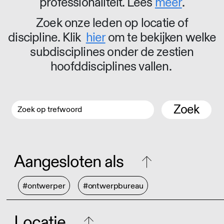
professionaliteit. Lees
meer
.
Zoek onze leden op locatie of
discipline. Klik
hier
om te bekijken welke
subdisciplines onder de zestien
hoofddisciplines vallen.
Zoek
Aangesloten als
#ontwerper
#ontwerpbureau
Locatie