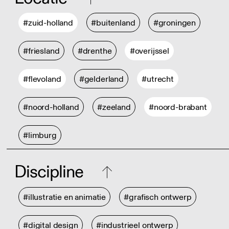
#zuid-holland
#buitenland
#groningen
#friesland
#drenthe
#overijssel
#flevoland
#gelderland
#utrecht
#noord-holland
#zeeland
#noord-brabant
#limburg
Discipline
#illustratie en animatie
#grafisch ontwerp
#digital design
#industrieel ontwerp