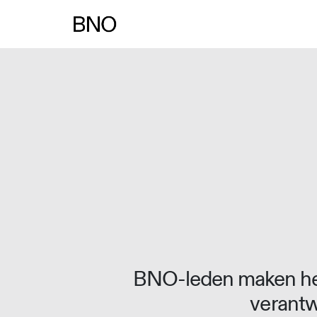
Overslaan naar inhoud
BNO-leden maken het
verantw