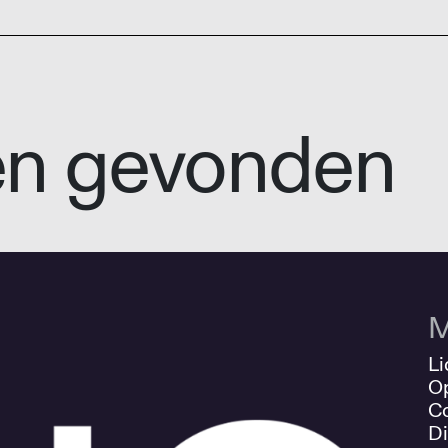
en gevonden
M
Li
O
Co
Di