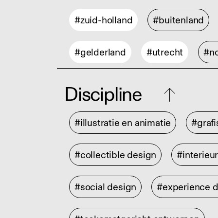
#zuid-holland
#buitenland
#gelderland
#utrecht
#no
Discipline
#illustratie en animatie
#graf
#collectible design
#interieu
#social design
#experience 