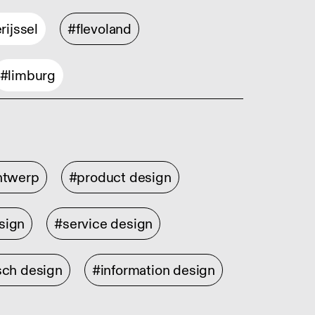
rijssel
#flevoland
#limburg
ontwerp
#product design
sign
#service design
sch design
#information design