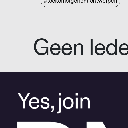
#toekomstgericht ontwerpen
Geen led