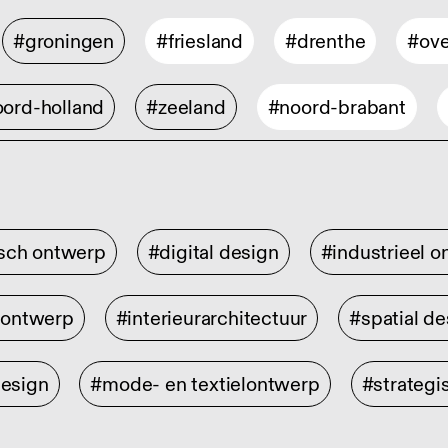
#groningen
#friesland
#drenthe
#ove
ord-holland
#zeeland
#noord-brabant
isch ontwerp
#digital design
#industrieel 
rontwerp
#interieurarchitectuur
#spatial de
design
#mode- en textielontwerp
#strategi