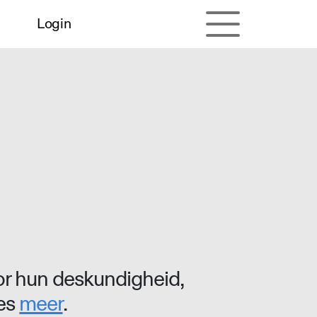
Login
r hun deskundigheid,
ees
meer
.