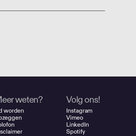
eer weten?
Volg ons!
d worden
Instagram
pzeggen
Vimeo
lofon
LinkedIn
sclaimer
Spotify