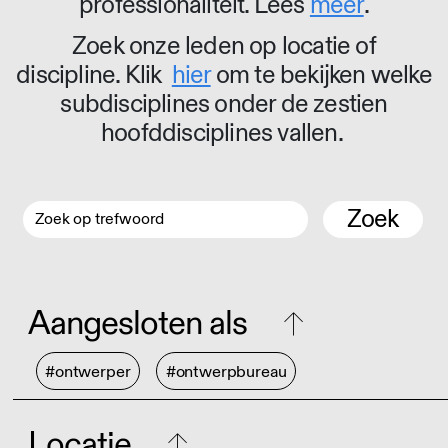
professionaliteit. Lees
meer
.
Zoek onze leden op locatie of
discipline. Klik
hier
om te bekijken welke
subdisciplines onder de zestien
hoofddisciplines vallen.
Zoek
Aangesloten als
#ontwerper
#ontwerpbureau
Locatie