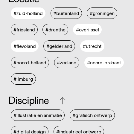
#zuid-holland
#buitenland
#groningen
#friesland
#drenthe
#overijssel
#flevoland
#gelderland
#utrecht
#noord-holland
#zeeland
#noord-brabant
#limburg
Discipline
#illustratie en animatie
#grafisch ontwerp
#digital design
#industrieel ontwerp