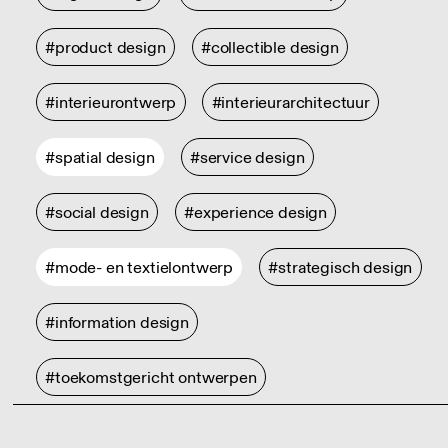
#product design
#collectible design
#interieurontwerp
#interieurarchitectuur
#spatial design
#service design
#social design
#experience design
#mode- en textielontwerp
#strategisch design
#information design
#toekomstgericht ontwerpen