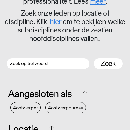
professionaliteit. Lees
meer
.
Zoek onze leden op locatie of
discipline. Klik
hier
om te bekijken welke
subdisciplines onder de zestien
hoofddisciplines vallen.
Zoek
Aangesloten als
#ontwerper
#ontwerpbureau
Locatie