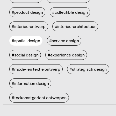
#product design
#collectible design
#interieurontwerp
#interieurarchitectuur
#spatial design
#service design
#social design
#experience design
#mode- en textielontwerp
#strategisch design
#information design
#toekomstgericht ontwerpen