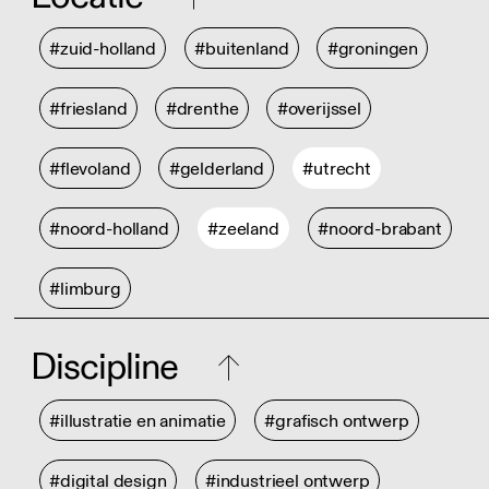
#zuid-holland
#buitenland
#groningen
#friesland
#drenthe
#overijssel
#flevoland
#gelderland
#utrecht
#noord-holland
#zeeland
#noord-brabant
#limburg
Discipline
#illustratie en animatie
#grafisch ontwerp
#digital design
#industrieel ontwerp