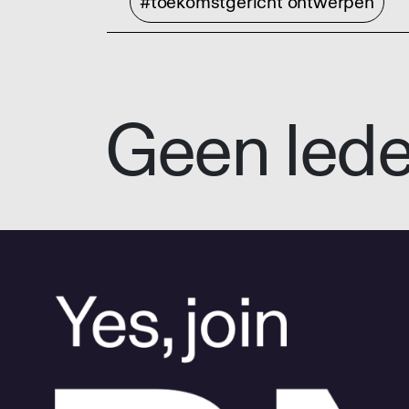
#toekomstgericht ontwerpen
Geen led