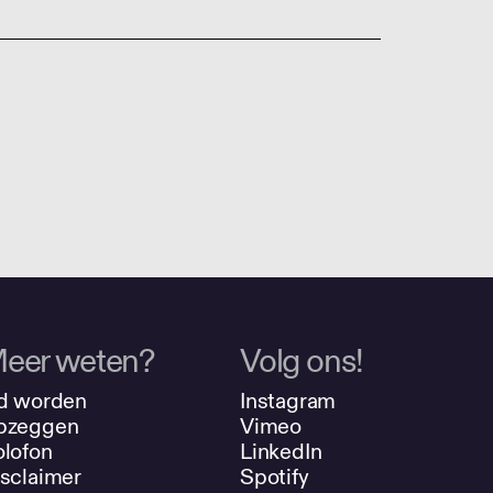
eer weten?
Volg ons!
d worden
Instagram
pzeggen
Vimeo
lofon
LinkedIn
sclaimer
Spotify