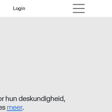
Login
r hun deskundigheid,
ees
meer
.