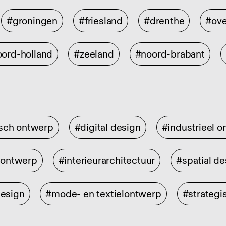
#groningen
#friesland
#drenthe
#ove
ord-holland
#zeeland
#noord-brabant
isch ontwerp
#digital design
#industrieel 
rontwerp
#interieurarchitectuur
#spatial de
design
#mode- en textielontwerp
#strategi