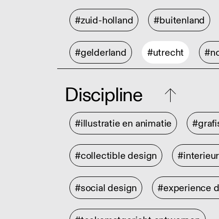
#zuid-holland
#buitenland
#gelderland
#utrecht
#no
Discipline
#illustratie en animatie
#graf
#collectible design
#interieu
#social design
#experience 