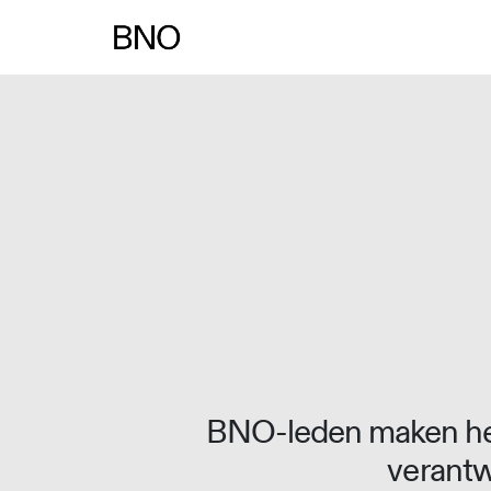
Overslaan naar inhoud
BNO-leden maken het
verantw