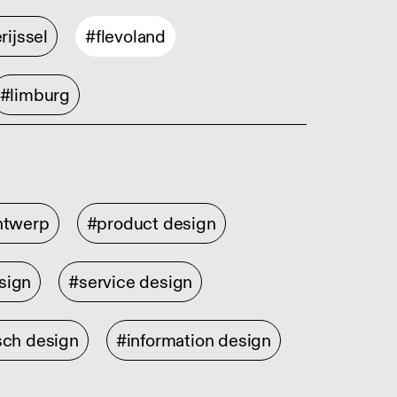
rijssel
#flevoland
#limburg
ontwerp
#product design
sign
#service design
sch design
#information design