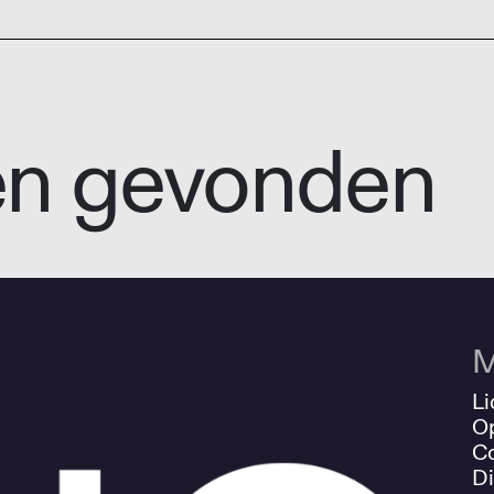
en gevonden
M
Li
O
Co
Di