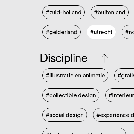
#zuid-holland
#buitenland
#gelderland
#utrecht
#no
Discipline
#illustratie en animatie
#graf
#collectible design
#interieu
#social design
#experience 