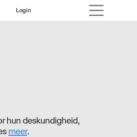
Login
r hun deskundigheid,
ees
meer
.