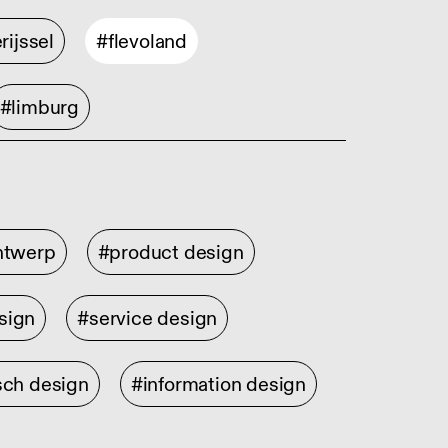
rijssel
#flevoland
#limburg
ontwerp
#product design
sign
#service design
sch design
#information design