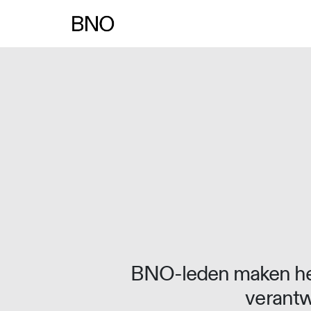
Overslaan naar inhoud
BNO-leden maken het
verantw