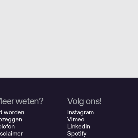
eer weten?
Volg ons!
d worden
Instagram
pzeggen
Vimeo
lofon
LinkedIn
sclaimer
Spotify