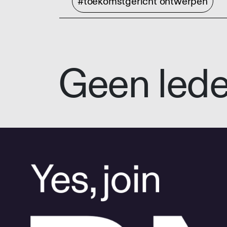
#toekomstgericht ontwerpen
Geen led