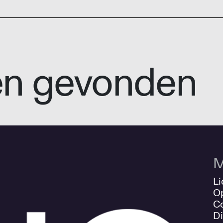
en gevonden
M
Li
O
Co
Di