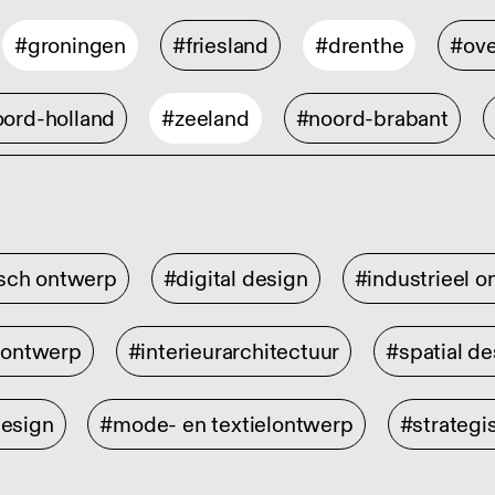
#groningen
#friesland
#drenthe
#ove
ord-holland
#zeeland
#noord-brabant
isch ontwerp
#digital design
#industrieel 
rontwerp
#interieurarchitectuur
#spatial de
design
#mode- en textielontwerp
#strategi